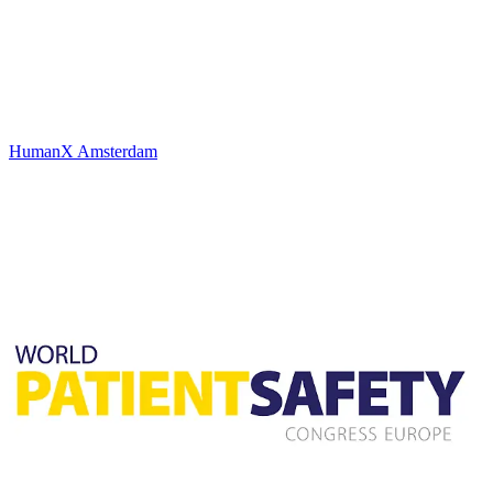
HumanX Amsterdam