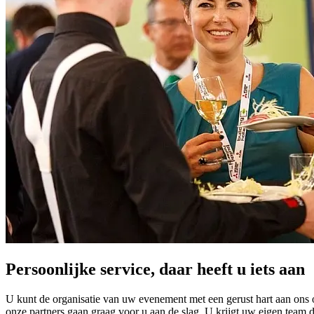
Persoonlijke service, daar heeft u iets aan
U kunt de organisatie van uw evenement met een gerust hart aan ons o
onze partners gaan graag voor u aan de slag. U krijgt uw eigen team d