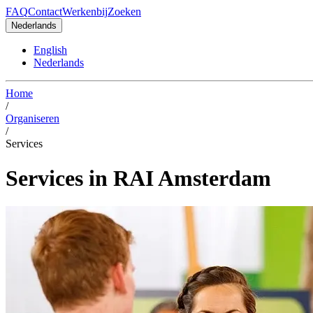
FAQ
Contact
Werkenbij
Zoeken
Nederlands
English
Nederlands
Home
/
Organiseren
/
Services
Services in RAI Amsterdam