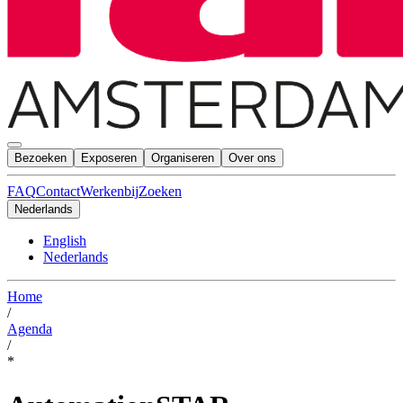
Bezoeken
Exposeren
Organiseren
Over ons
FAQ
Contact
Werkenbij
Zoeken
Nederlands
English
Nederlands
Home
/
Agenda
/
*